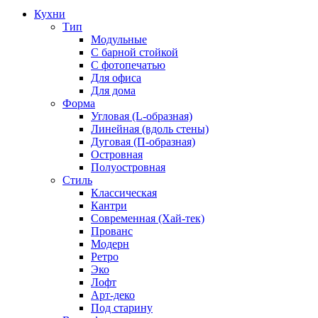
Кухни
Тип
Модульные
С барной стойкой
С фотопечатью
Для офиса
Для дома
Форма
Угловая (L-образная)
Линейная (вдоль стены)
Дуговая (П-образная)
Островная
Полуостровная
Стиль
Классическая
Кантри
Современная (Хай-тек)
Прованс
Модерн
Ретро
Эко
Лофт
Арт-деко
Под старину