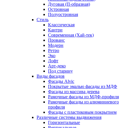
Дуговая (П-образная)
Островная
Полуостровная
Стиль
Классическая
Кантри
Современная (Хай-тек)
Прованс
Модерн
Ретро
Эко
Лофт
Арт-деко
Под старину
Виды фасадов
Фасады Alvic
Покрытые эмалью фасады из МДФ
Фасады из массива дерева
Рамочные фасады из МДФ-профиля
Рамочные фасады из алюминиевого
профиля
Фасады с пластиковым покрытием
Различные системы выдвижения
Горизонтальные
Вертикальные