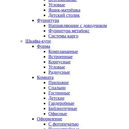
Угловые
Ящик-матрёшка
Детский столик
Фурнитура
Направляющие с доводчиком
Фурнитура метабокс
Системы карго
Шкафы-купе
Форма
Компланарные
Встроенные
Корпусные
Угловые
Радиусные
Комната
Прихожие
Спальни
Гостинные
Детские
Гардеробные
Библиотечные
Офисные
Оформление
С фотопечатью