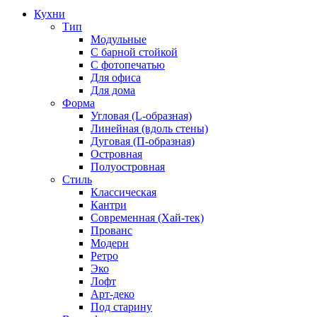
Кухни
Тип
Модульные
С барной стойкой
С фотопечатью
Для офиса
Для дома
Форма
Угловая (L-образная)
Линейная (вдоль стены)
Дуговая (П-образная)
Островная
Полуостровная
Стиль
Классическая
Кантри
Современная (Хай-тек)
Прованс
Модерн
Ретро
Эко
Лофт
Арт-деко
Под старину