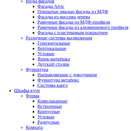
Виды фасадов
Фасады Alvic
Покрытые эмалью фасады из МДФ
Фасады из массива дерева
Рамочные фасады из МДФ-профиля
Рамочные фасады из алюминиевого профиля
Фасады с пластиковым покрытием
Различные системы выдвижения
Горизонтальные
Вертикальные
Угловые
Ящик-матрёшка
Детский столик
Фурнитура
Направляющие с доводчиком
Фурнитура метабокс
Системы карго
Шкафы-купе
Форма
Компланарные
Встроенные
Корпусные
Угловые
Радиусные
Комната