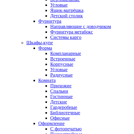
Угловые
Ящик-матрёшка
Детский столик
Фурнитура
Направляющие с доводчиком
Фурнитура метабокс
Системы карго
Шкафы-купе
Форма
Компланарные
Встроенные
Корпусные
Угловые
Радиусные
Комната
Прихожие
Спальни
Гостинные
Детские
Гардеробные
Библиотечные
Офисные
Оформление
С фотопечатью