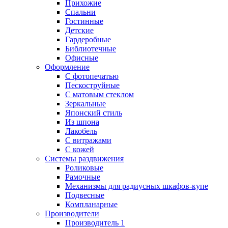
Прихожие
Спальни
Гостинные
Детские
Гардеробные
Библиотечные
Офисные
Оформление
С фотопечатью
Пескоструйные
С матовым стеклом
Зеркальные
Японский стиль
Из шпона
Лакобель
С витражами
С кожей
Системы раздвижения
Роликовые
Рамочные
Механизмы для радиусных шкафов-купе
Подвесные
Компланарные
Производители
Производитель 1