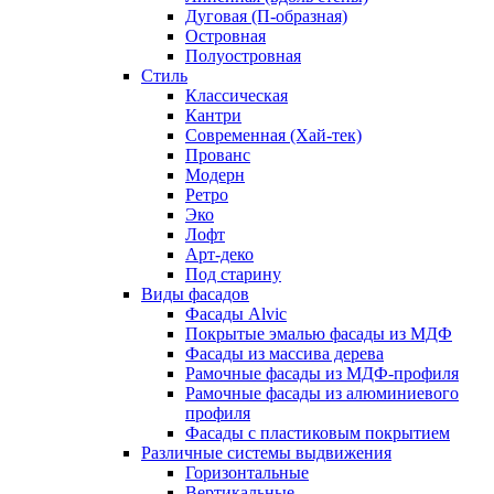
Дуговая (П-образная)
Островная
Полуостровная
Стиль
Классическая
Кантри
Современная (Хай-тек)
Прованс
Модерн
Ретро
Эко
Лофт
Арт-деко
Под старину
Виды фасадов
Фасады Alvic
Покрытые эмалью фасады из МДФ
Фасады из массива дерева
Рамочные фасады из МДФ-профиля
Рамочные фасады из алюминиевого
профиля
Фасады с пластиковым покрытием
Различные системы выдвижения
Горизонтальные
Вертикальные