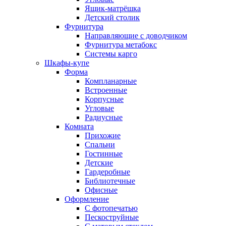
Ящик-матрёшка
Детский столик
Фурнитура
Направляющие с доводчиком
Фурнитура метабокс
Системы карго
Шкафы-купе
Форма
Компланарные
Встроенные
Корпусные
Угловые
Радиусные
Комната
Прихожие
Спальни
Гостинные
Детские
Гардеробные
Библиотечные
Офисные
Оформление
С фотопечатью
Пескоструйные