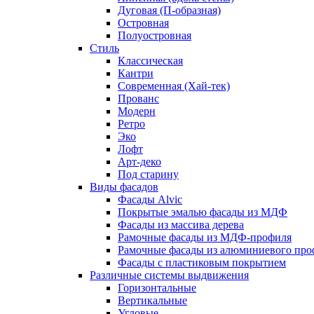
Дуговая (П-образная)
Островная
Полуостровная
Стиль
Классическая
Кантри
Современная (Хай-тек)
Прованс
Модерн
Ретро
Эко
Лофт
Арт-деко
Под старину
Виды фасадов
Фасады Alvic
Покрытые эмалью фасады из МДФ
Фасады из массива дерева
Рамочные фасады из МДФ-профиля
Рамочные фасады из алюминиевого про
Фасады с пластиковым покрытием
Различные системы выдвижения
Горизонтальные
Вертикальные
Угловые