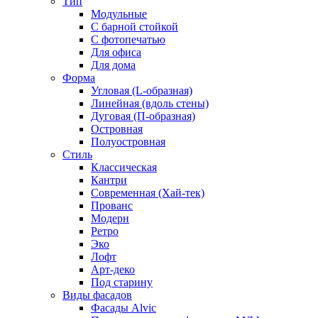
Тип
Модульные
С барной стойкой
С фотопечатью
Для офиса
Для дома
Форма
Угловая (L-образная)
Линейная (вдоль стены)
Дуговая (П-образная)
Островная
Полуостровная
Стиль
Классическая
Кантри
Современная (Хай-тек)
Прованс
Модерн
Ретро
Эко
Лофт
Арт-деко
Под старину
Виды фасадов
Фасады Alvic