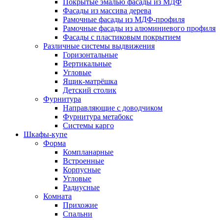
Покрытые эмалью фасады из МДФ
Фасады из массива дерева
Рамочные фасады из МДФ-профиля
Рамочные фасады из алюминиевого профиля
Фасады с пластиковым покрытием
Различные системы выдвижения
Горизонтальные
Вертикальные
Угловые
Ящик-матрёшка
Детский столик
Фурнитура
Направляющие с доводчиком
Фурнитура метабокс
Системы карго
Шкафы-купе
Форма
Компланарные
Встроенные
Корпусные
Угловые
Радиусные
Комната
Прихожие
Спальни