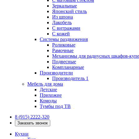
С матовым стеклом
Зеркальные
Японский стиль
Из шпона
Лакобель
С витражами
С кожей
Системы раздвижения
Роликовые
Рамочные
Механизмы для радиусных шкафов-куп
Подвесные
Компланарные
Производители
Производитель 1
Мебель для дома
Детские
Прихожие
Комоды
Тумбы под ТВ
8 (915) 2222-320
Заказать звонок
Кухни