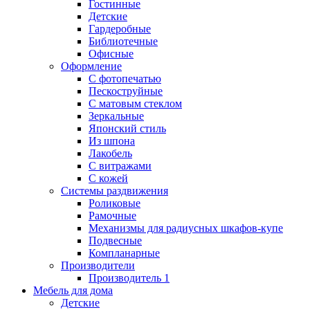
Гостинные
Детские
Гардеробные
Библиотечные
Офисные
Оформление
С фотопечатью
Пескоструйные
С матовым стеклом
Зеркальные
Японский стиль
Из шпона
Лакобель
С витражами
С кожей
Системы раздвижения
Роликовые
Рамочные
Механизмы для радиусных шкафов-купе
Подвесные
Компланарные
Производители
Производитель 1
Мебель для дома
Детские